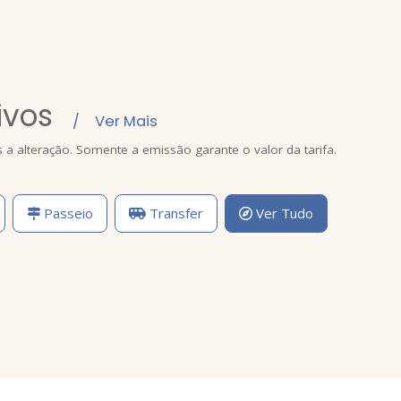
ivos
/ Ver Mais
s a alteração. Somente a emissão garante o valor da tarifa.
Passeio
Transfer
Ver Tudo