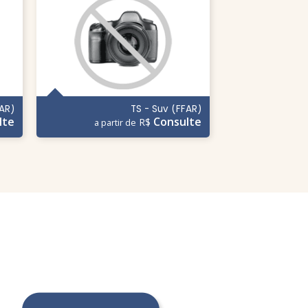
FAR)
TS - Suv (FFAR)
lte
Consulte
R$
a partir de