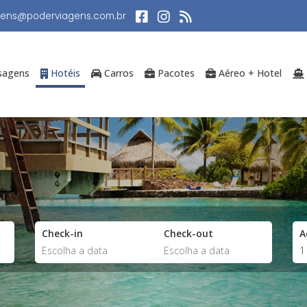
gens@poderviagens.com.br
sagens
Hotéis
Carros
Pacotes
Aéreo + Hotel
Check-in
Check-out
A