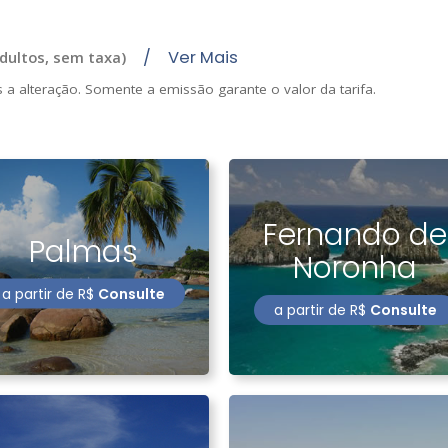
/ Ver Mais
dultos,
sem taxa
)
s a alteração. Somente a emissão garante o valor da tarifa.
Fernando de
Palmas
Noronha
a partir de
R$
Consulte
a partir de
R$
Consulte