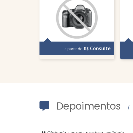
Consulte
R$
a partir de
Depoimentos
/ 
Obrigada a vc pela presteza, agilidade,