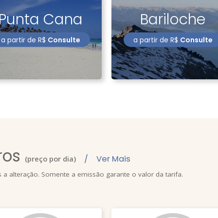
Punta Cana
Bariloche
a partir de
R$
Consulte
a partir de
R$
Consulte
ros
/ Ver Mais
(
preço por dia
)
s a alteração. Somente a emissão garante o valor da tarifa.