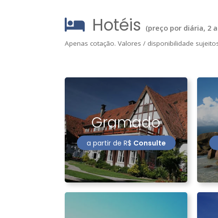
Hotéis
(
preço por diária
,
2
a
Apenas cotação. Valores / disponibilidade sujeito
Gramado
a partir de
R$
Consulte