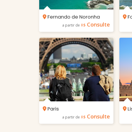
Fernando de Noronha
Fo
Consulte
R$
a partir de
Paris
Li
Consulte
R$
a partir de