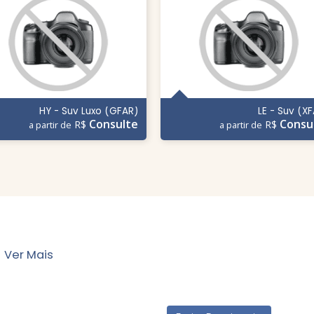
HY - Suv Luxo (GFAR)
LE - Suv (X
Consulte
Consu
R$
R$
a partir de
a partir de
Ver Mais